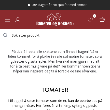
365 dagers åpent kjøp for medlemmer
0
INNHØSTINGSTID
På tide å høste alle skattene som finnes i hagen! Nå er
tiden kommet for å plukke inn alle solmodne tomater, sprø
gulrøtter og søte epler. Men hva skal man gjøre med alt
for å ta best mulig vare på det? Her kommer noen tips vi
håper kan inspirere deg til å foredle de fine råvarene.
TOMATER
I tillegg til å spise tomater som de er, kan de bearbeides på
mange måter. Her foreslår vi tørking, sylting og pesto