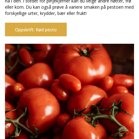
ha i den. I stedet for pinjekjerner kan du velge andre nøtter, frø
eller korn. Du kan også prøve å variere smaken på pestoen med
forskjellige urter, krydder, bær eller frukt!
Oppskrift: Rød pesto