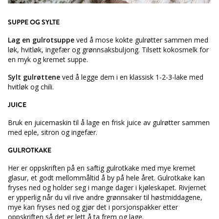
SUPPE OG SYLTE
Lag en gulrotsuppe
ved å mose kokte gulrøtter sammen med
løk, hvitløk, ingefær og grønnsaksbuljong. Tilsett kokosmelk for
en myk og kremet suppe.
Sylt gulrøttene
ved å legge dem i en klassisk 1-2-3-lake med
hvitløk og chili.
JUICE
Bruk en juicemaskin til å lage en frisk juice av gulrøtter sammen
med eple, sitron og ingefær.
GULROTKAKE
Her er oppskriften på en saftig gulrotkake med mye kremet
glasur, et godt mellommåltid å by på hele året. Gulrotkake kan
fryses ned og holder seg i mange dager i kjøleskapet. Rivjernet
er ypperlig når du vil rive andre grønnsaker til høstmiddagene,
mye kan fryses ned og gjør det i porsjonspakker etter
oppskriften så det er lett å ta frem og lage.