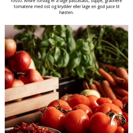
rosso. Andre forslag er å lage pastasaus, suppe, gratinere
tomatene med ost og krydder eller lage en god juice til
høsten.