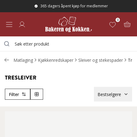
365 dagers åpent kjøp for medlemmer
0
Matlaging
Kjøkkenredskaper
Sleiver og stekespader
Tres
TRESLEIVER
Filter
Bestselgere