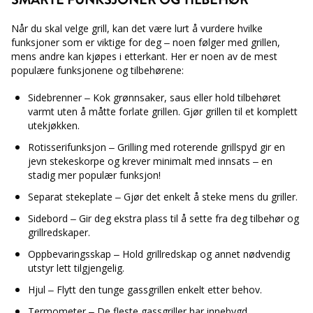
Når du skal velge grill, kan det være lurt å vurdere hvilke
funksjoner som er viktige for deg – noen følger med grillen,
mens andre kan kjøpes i etterkant. Her er noen av de mest
populære funksjonene og tilbehørene:
Sidebrenner – Kok grønnsaker, saus eller hold tilbehøret
varmt uten å måtte forlate grillen. Gjør grillen til et komplett
utekjøkken.
Rotisserifunksjon – Grilling med roterende grillspyd gir en
jevn stekeskorpe og krever minimalt med innsats – en
stadig mer populær funksjon!
Separat stekeplate – Gjør det enkelt å steke mens du griller.
Sidebord – Gir deg ekstra plass til å sette fra deg tilbehør og
grillredskaper.
Oppbevaringsskap – Hold grillredskap og annet nødvendig
utstyr lett tilgjengelig.
Hjul – Flytt den tunge gassgrillen enkelt etter behov.
Termometer – De fleste gassgriller har innebygd