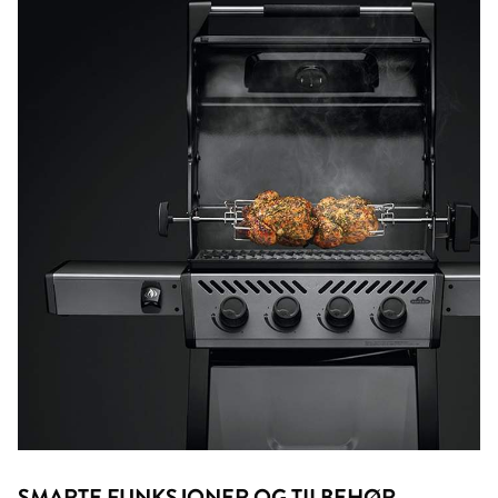
SMARTE FUNKSJONER OG TILBEHØR