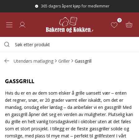
365 dagers åpent kjøp for medlemmer
0
Utendørs matlaging
Griller
Gassgrill
GASSGRILL
Hvis du er en av dem som elsker å grille uansett vær – enten
det regner, snør, er 20 grader varmt eller iskaldt, om det er
mandag, onsdag eller lørdag – da anbefaler vi en gassgrill! Med
en gassgrill åpner det seg en verden av muligheter. Plutselig kan
du grille en helt vanlig torsdagskveld i oktober uten at det føles
som et stort prosjekt. I tillegg er de fleste gassgriller solide og
romslige, med plass til mye mat – perfekt til grillfesten! I vårt