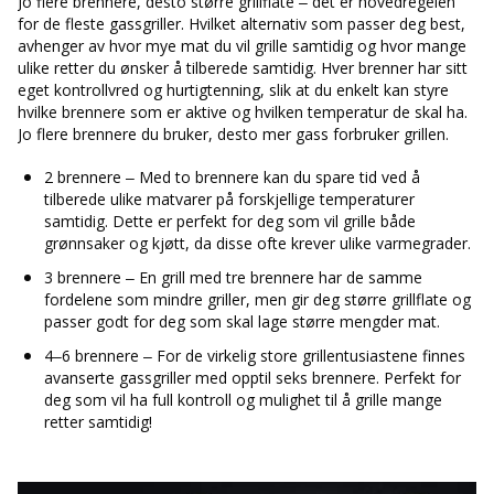
Jo flere brennere, desto større grillflate – det er hovedregelen
for de fleste gassgriller. Hvilket alternativ som passer deg best,
avhenger av hvor mye mat du vil grille samtidig og hvor mange
ulike retter du ønsker å tilberede samtidig. Hver brenner har sitt
eget kontrollvred og hurtigtenning, slik at du enkelt kan styre
hvilke brennere som er aktive og hvilken temperatur de skal ha.
Jo flere brennere du bruker, desto mer gass forbruker grillen.
2 brennere – Med to brennere kan du spare tid ved å
tilberede ulike matvarer på forskjellige temperaturer
samtidig. Dette er perfekt for deg som vil grille både
grønnsaker og kjøtt, da disse ofte krever ulike varmegrader.
3 brennere – En grill med tre brennere har de samme
fordelene som mindre griller, men gir deg større grillflate og
passer godt for deg som skal lage større mengder mat.
4–6 brennere – For de virkelig store grillentusiastene finnes
avanserte gassgriller med opptil seks brennere. Perfekt for
deg som vil ha full kontroll og mulighet til å grille mange
retter samtidig!