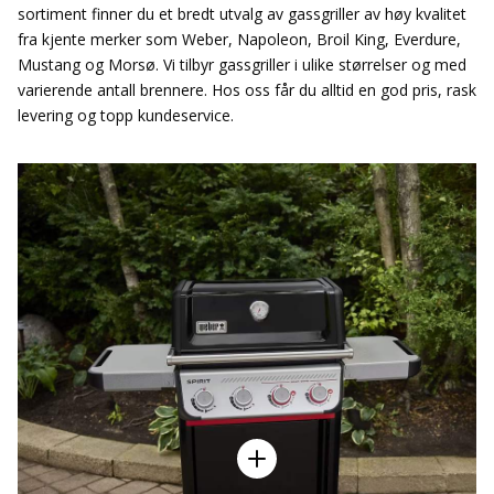
sortiment finner du et bredt utvalg av gassgriller av høy kvalitet
fra kjente merker som Weber, Napoleon, Broil King, Everdure,
Mustang og Morsø. Vi tilbyr gassgriller i ulike størrelser og med
varierende antall brennere. Hos oss får du alltid en god pris, rask
levering og topp kundeservice.