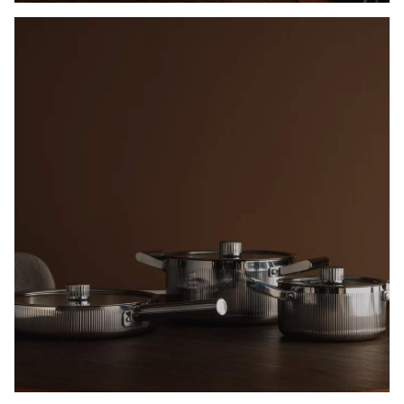
MER FOR PENGENE - OPPTIL 50% PÅ UTVALGTE
GRYTESETT