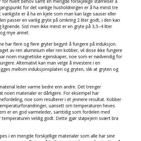
r for hvert behov samt en mengde forskjellige størrelser å
gangspunkt for det vanlige husholdningen er å ha minst tre
et vanligste er å ha en kjele som man kan lage sauser eller
elen passer en vanlig gryte på omkring 2 liter godt, i den kan
 lignende. Sist men ikke minst er en gryte på 3,5–4 liter
s og mye annet.
ne har flere og flere gryter begynt å fungere på induksjon.
aget av ren aluminium eller ren kobber, vil disse ikke fungere
 har noen magnetiske egenskaper, noe som er nødvendig for
fungere. Alternativt kan man velge å investere i en
egges mellom induksjonsplaten og gryten, slik at gryten og
aterial leder varme bedre enn andre. Det trenger
at noen materialer er dårligere. For eksempel har
fordeling, noe som resulterer i et jevnere resultat. Kobber
 temperaturforandringer, uansett om temperaturen heves
jern er en god varmeleder, samtidig som fordelen med
r temperaturen veldig godt. Dette gjør støpejern svært bra
øpes i en mengde forskjellige materialer som alle har sine