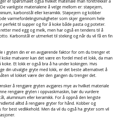
nger er spørsmålet også hvilket materiale man foretrekker å
De vanligste materialene å velge mellom er: støpejern,
luminium, karbonstål eller keramikk. Støpejern og kobber
ode varmefordelingsmuligheter som skjer gjennom hele
ser perfekt til supper og for å koke både pasta og poteter.
l retter med egg og melk, men har også en tendens til å
tto. Karbonstål er utmerket til steking og når du vil få en fin
de i gryten din er en avgjørende faktor for om du trenger et
kal koke matvarer kan det være en fordel med et lokk, da man
 å koke. Et lokk er også bra å ha under kokingen. Hvis
lge din utvalgte gryte med lokk, er det beste alternativet å
åten vil lokket være der den gangen du trenger det.
nsker å rengjøre gryten avgjøres mye av hvilket materiale
unne rengjøre gryten i oppvaskmaskin, bør du vurdere
stål, aluminium eller keramikk. For å oppnå den lengste
idlertid alltid å rengjøre gryter for hånd. Kobber og
for best vedlikehold. Men da vil du også ha gryter som vil
asjoner.