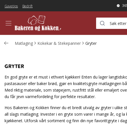
36
Gavetips
Bedrift
Matlaging
Kokekar & Stekepanner
Gryter
GRYTER
En god gryte er et must i ethvert kjøkken! Enten du lager langtidsko
pastasauser eller baker brød, gjør en kvalitetsgryte matlagingen
Med riktig materiale, som støpejern, rustfritt stål eller emaljert o
du får jevn varmefordeling for perfekte resultater.
Hos Bakeren og Kokken finner du et bredt utvalg av gryter i ulike st
all slags matlaging. Invester i en gryte som varer i mange år, og la
kjøkkenet. Utforsk vårt sortiment og finn din nye favorittgryte i dag