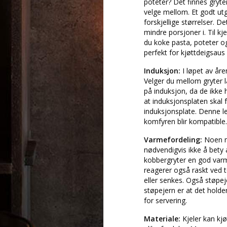
poteter? Det finnes gryte
velge mellom. Et godt ut
forskjellige størrelser. D
mindre porsjoner i. Til kj
du koke pasta, poteter og
perfekt for kjøttdeigsau
Induksjon:
I løpet av åre
Velger du mellom gryter l
på induksjon, da de ikke
at induksjonsplaten skal 
induksjonsplate. Denne l
komfyren blir kompatible.
Varmefordeling:
Noen m
nødvendigvis ikke å bety 
kobbergryter en god varme
reagerer også raskt ved
eller senkes. Også støpe
støpejern er at det holde
for servering.
Materiale:
Kjeler kan kj