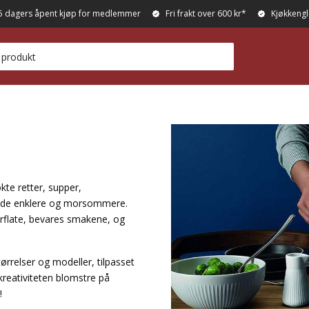
5 dagers åpent kjøp for medlemmer
Fri frakt over 600 kr*
Kjøkkengl
kte retter, supper,
 både enklere og morsommere.
verflate, bevares smakene, og
ørrelser og modeller, tilpasset
 kreativiteten blomstre på
!