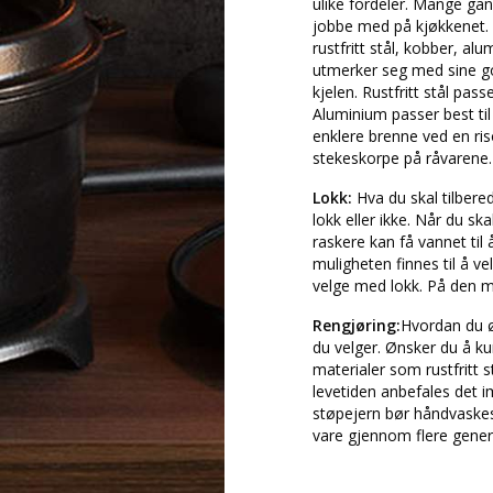
ulike fordeler. Mange ga
jobbe med på kjøkkenet. 
rustfritt stål, kobber, a
utmerker seg med sine g
kjelen. Rustfritt stål pas
Aluminium passer best ti
enklere brenne ved en riso
stekeskorpe på råvarene.
Lokk:
Hva du skal tilbere
lokk eller ikke. Når du s
raskere kan få vannet til
muligheten finnes til å ve
velge med lokk. På den m
Rengjøring:
Hvordan du ø
du velger. Ønsker du å k
materialer som rustfritt 
levetiden anbefales det im
støpejern bør håndvaskes 
vare gjennom flere gener