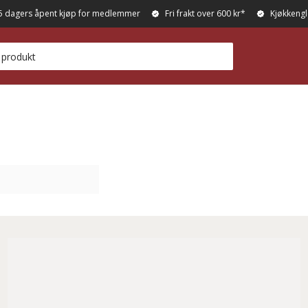
5 dagers åpent kjøp for medlemmer
Fri frakt over 600 kr*
Kjøkkengl