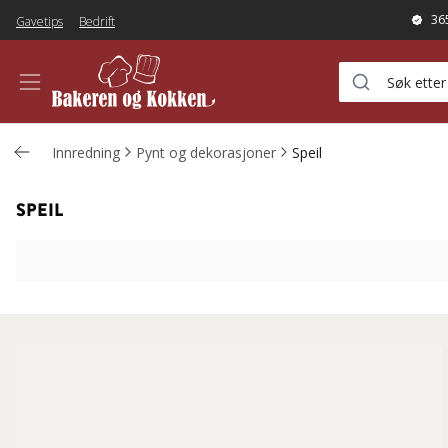
36
Gavetips
Bedrift
Innredning
Pynt og dekorasjoner
Speil
SPEIL