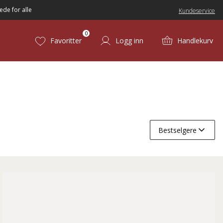
ede for alle
Kundeservice
0
Favoritter
Logg inn
Handlekurv
Bestselgere