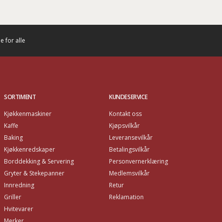
 for alle
SORTIMENT
KUNDESERVICE
Kjøkkenmaskiner
Kontakt oss
Kaffe
Kjøpsvilkår
Baking
Leveransevilkår
Kjøkkenredskaper
Betalingsvilkår
Borddekking & Servering
Personvernerklæring
Gryter & Stekepanner
Medlemsvilkår
Innredning
Retur
Griller
Reklamation
Hvitevarer
Merker