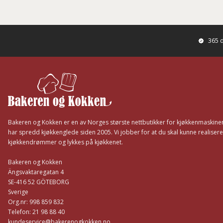
365 
Footer
Bakeren og Kokken er en av Norges største nettbutikker for kjøkkenmaskiner
har spredd kjøkkenglede siden 2005. Vi jobber for at du skal kunne realisere
kjøkkendrømmer og lykkes på kjøkkenet.
Bakeren og Kokken
Ängsvaktaregatan 4
SE-416 52 GÖTEBORG
Sverige
Org.nr: 998 859 832
Telefon: 21 98 88 40
kundeservice@bakerenogkokken.no