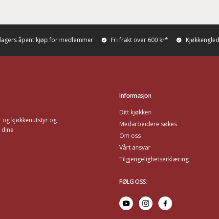
dagers åpent kjøp for medlemmer
Fri frakt over 600 kr*
Kjøkkenglede
Informasjon
Ditt kjøkken
 og kjøkkenutstyr og
Medarbeidere søkes
 dine
Om oss
Vårt ansvar
Tilgjengelighetserklæring
FØLG OSS
: