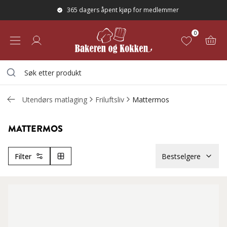
365 dagers åpent kjøp for medlemmer
0
Utendørs matlaging
Friluftsliv
Mattermos
MATTERMOS
Filter
Bestselgere