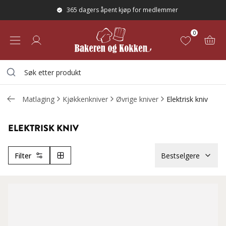
365 dagers åpent kjøp for medlemmer
0
Matlaging
Kjøkkenkniver
Øvrige kniver
Elektrisk kniv
ELEKTRISK KNIV
Filter
Bestselgere