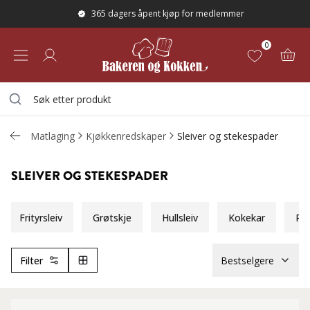
365 dagers åpent kjøp for medlemmer
0
Matlaging
Kjøkkenredskaper
Sleiver og stekespader
SLEIVER OG STEKESPADER
Frityrsleiv
Grøtskje
Hullsleiv
Kokekar
Pas
Filter
Bestselgere