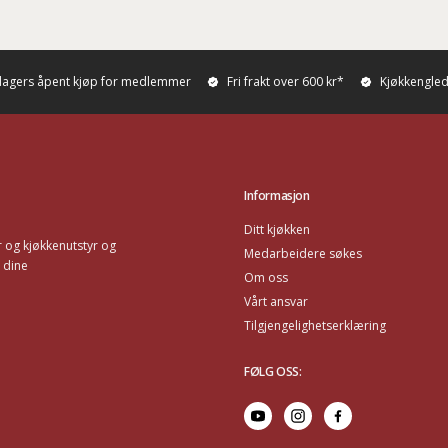
dagers åpent kjøp for medlemmer
Fri frakt over 600 kr*
Kjøkkenglede
Informasjon
Ditt kjøkken
 og kjøkkenutstyr og
Medarbeidere søkes
 dine
Om oss
Vårt ansvar
Tilgjengelighetserklæring
FØLG OSS
: