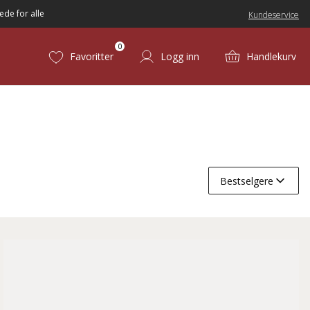
ede for alle
Kundeservice
0
Favoritter
Logg inn
Handlekurv
Bestselgere