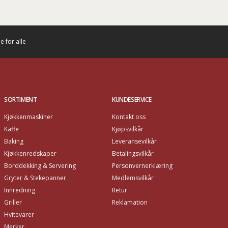
 for alle
SORTIMENT
KUNDESERVICE
Kjøkkenmaskiner
Kontakt oss
Kaffe
Kjøpsvilkår
Baking
Leveransevilkår
Kjøkkenredskaper
Betalingsvilkår
Borddekking & Servering
Personvernerklæring
Gryter & Stekepanner
Medlemsvilkår
Innredning
Retur
Griller
Reklamation
Hvitevarer
Merker