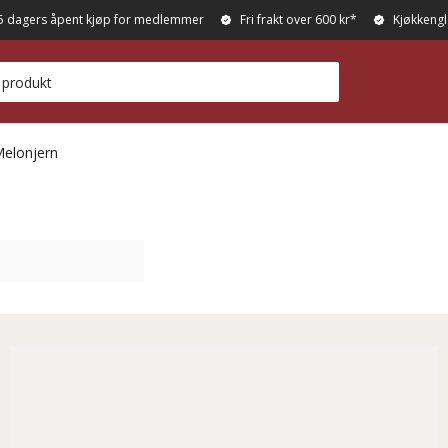
5 dagers åpent kjøp for medlemmer
Fri frakt over 600 kr*
Kjøkkengl
elonjern