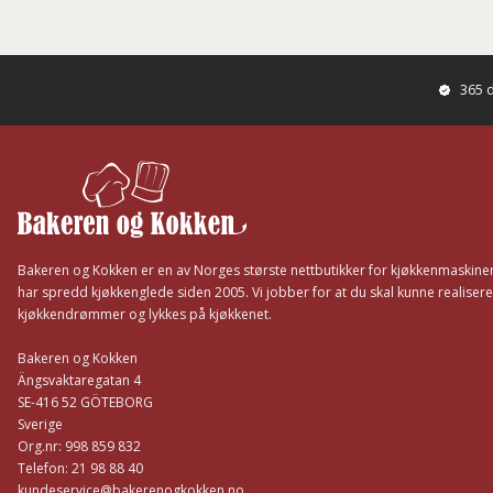
365 
Footer
Bakeren og Kokken er en av Norges største nettbutikker for kjøkkenmaskiner
har spredd kjøkkenglede siden 2005. Vi jobber for at du skal kunne realisere
kjøkkendrømmer og lykkes på kjøkkenet.
Bakeren og Kokken
Ängsvaktaregatan 4
SE-416 52 GÖTEBORG
Sverige
Org.nr: 998 859 832
Telefon: 21 98 88 40
kundeservice@bakerenogkokken.no