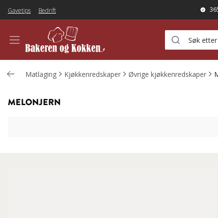
36
Gavetips
Bedrift
Matlaging
Kjøkkenredskaper
Øvrige kjøkkenredskaper
M
MELONJERN